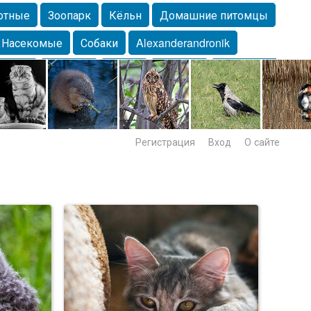
отные
Зоопарк
Кёльн
Домашние питомцы
Насекомые
Собаки
Alexanderandronik
Морда
Собачка
Осень
Портрет
Домашние
Lebert
Дикие птицы
Утка
Самара
Лебеди
Регистрация
Вход
О сайте