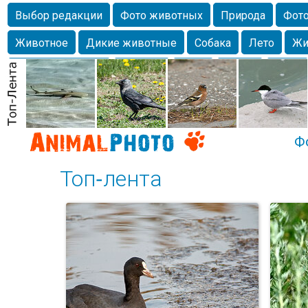
Выбор редакции
Фото животных
Природа
Фото
Животное
Дикие животные
Собака
Лето
Жи
Млекопитающие
Красота
Фото
Озеро
Глаза
любимцы
Волгоград
Лебедь
Город
Бабочка
Спаниель
Ф
Топ-лента