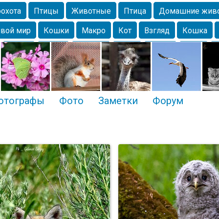
охота
Птицы
Животные
Птица
Домашние жив
вой мир
Кошки
Макро
Кот
Взгляд
Кошка
Крым
Весна
Москва
Парк
Белка
Зима
Чайка
Лес
Утки
Николаев
Насекомое
Коты
отографы
Фото
Заметки
Форум