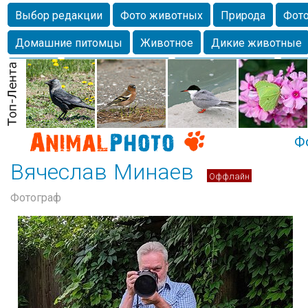
Выбор редакции
Фото животных
Природа
Фото
Домашние питомцы
Животное
Дикие животные
Собаки
Alexanderandronik
Млекопитающие
Кра
Морда
Собачка
Осень
Портрет
Домашние л
Насекомое
Коты
Lebert
Дикие птицы
Утка
Ф
Вячеслав Минаев
Оффлайн
Фотограф