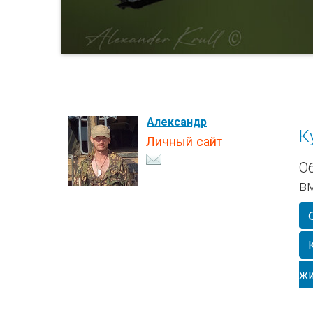
Александр
К
Личный сайт
О
в
жи