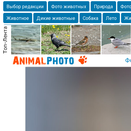
Выбор редакции
Фото животных
Природа
Фото
Животное
Дикие животные
Собака
Лето
Жи
Млекопитающие
Красота
Фото
Озеро
Глаза
любимцы
Волгоград
Лебедь
Город
Бабочка
Спаниель
Ф