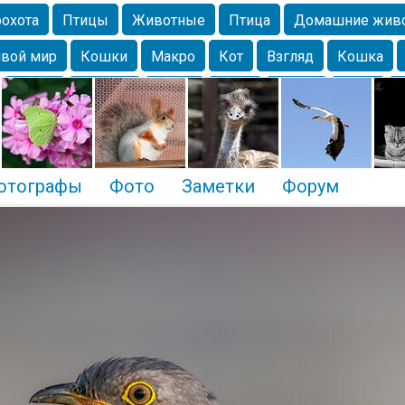
охота
Птицы
Животные
Птица
Домашние жив
вой мир
Кошки
Макро
Кот
Взгляд
Кошка
Крым
Москва
Весна
Парк
Белка
Зима
Чайка
Лес
Утки
Николаев
Насекомое
Коты
отографы
Фото
Заметки
Форум