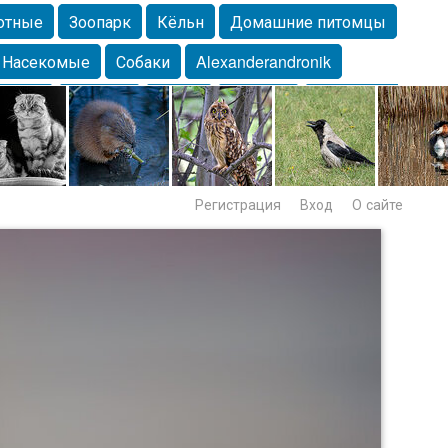
отные
Зоопарк
Кёльн
Домашние питомцы
Насекомые
Собаки
Alexanderandronik
Морда
Собачка
Осень
Портрет
Домашние
Lebert
Дикие птицы
Утка
Самара
Лебеди
Регистрация
Вход
О сайте