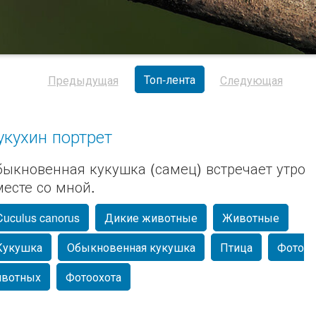
Топ-лента
Предыдущая
Следующая
укухин портрет
быкновенная кукушка (самец) встречает утро
месте со мной.
Cuculus canorus
Дикие животные
Животные
Кукушка
Обыкновенная кукушка
Птица
Фото
вотных
Фотоохота