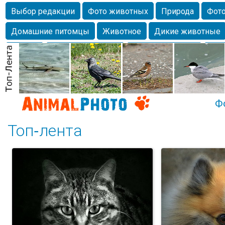
Выбор редакции
Фото животных
Природа
Фото
Домашние питомцы
Животное
Дикие животные
Собаки
Alexanderandronik
Млекопитающие
Кра
Морда
Собачка
Осень
Портрет
Домашние л
Насекомое
Коты
Lebert
Дикие птицы
Утка
Ф
Топ-лента