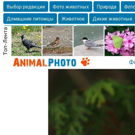
Выбор редакции
Фото животных
Природа
Фото
Домашние питомцы
Животное
Дикие животные
Собаки
Alexanderandronik
Млекопитающие
Кра
Морда
Собачка
Осень
Портрет
Домашние л
Насекомое
Коты
Lebert
Дикие птицы
Утка
Ф