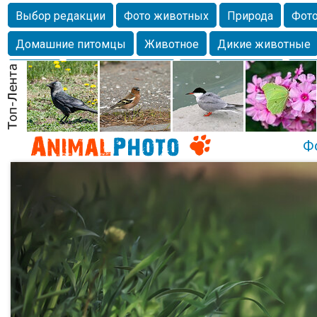
Выбор редакции
Фото животных
Природа
Фото
Домашние питомцы
Животное
Дикие животные
Собаки
Alexanderandronik
Млекопитающие
Кра
Морда
Собачка
Осень
Портрет
Домашние л
Насекомое
Коты
Lebert
Дикие птицы
Утка
Ф