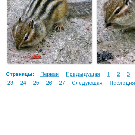
Первая
Предыдущая
1
2
3
Страницы:
23
24
25
26
27
Следующая
Последня