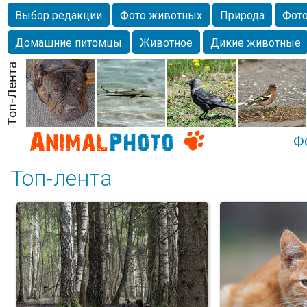
Выбор редакции
Фото животных
Природа
Фото
Домашние питомцы
Животное
Дикие животные
Собаки
Alexanderandronik
Млекопитающие
Кра
Морда
Собачка
Осень
Портрет
Домашние л
Насекомое
Коты
Lebert
Дикие птицы
Утка
Ф
Топ-лента