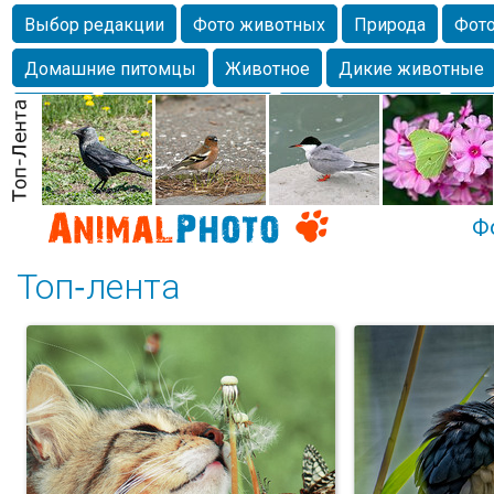
Выбор редакции
Фото животных
Природа
Фото
Домашние питомцы
Животное
Дикие животные
Собаки
Alexanderandronik
Млекопитающие
Кра
Морда
Собачка
Осень
Портрет
Домашние л
Насекомое
Коты
Lebert
Дикие птицы
Утка
Ф
Топ-лента