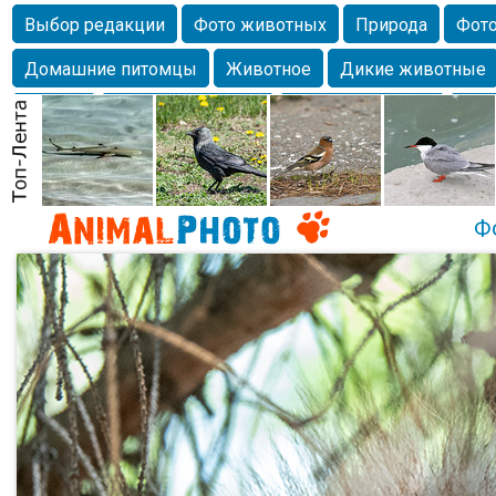
Выбор редакции
Фото животных
Природа
Фото
Домашние питомцы
Животное
Дикие животные
Собаки
Alexanderandronik
Млекопитающие
Кра
Морда
Собачка
Осень
Портрет
Домашние л
Насекомое
Коты
Lebert
Дикие птицы
Утка
Ф