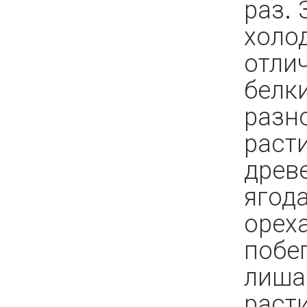
раз. 
холо
отлич
белк
разн
раст
древ
ягод
орех
побе
лиша
раст