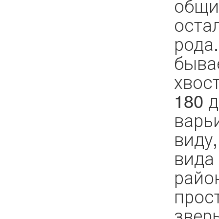
общи
оста
рода.
быва
хвос
180 д
варьи
виду,
вида
район
прос
зверь