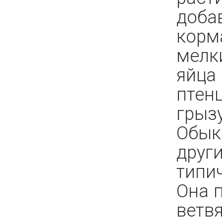
доба
корм
мелк
яйца 
птен
грыз
Обык
друг
типи
Она 
ветв