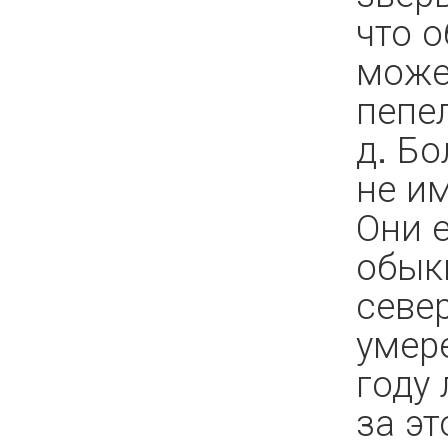
что 
може
пепел
д. Б
не им
Они 
обык
севе
умер
году 
за эт