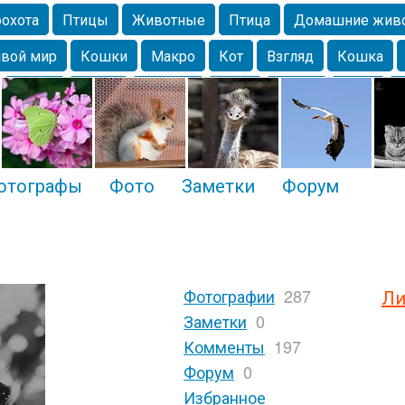
охота
Птицы
Животные
Птица
Домашние жив
вой мир
Кошки
Макро
Кот
Взгляд
Кошка
Крым
Весна
Москва
Парк
Белка
Зима
Чайка
Лес
Утки
Николаев
Насекомое
Коты
отографы
Фото
Заметки
Форум
Фотографии
287
Ли
Заметки
0
Комменты
197
Форум
0
Избранное