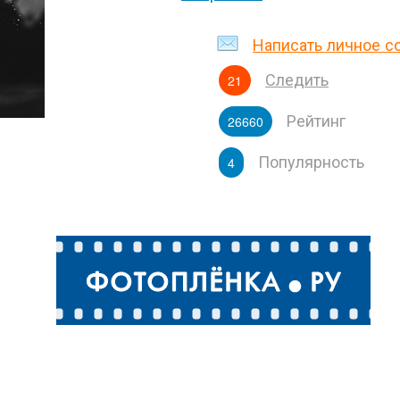
Написать личное 
Следить
21
Рейтинг
26660
Популярность
4