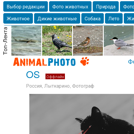
Выбор редакции
Фото животных
Природа
Фото
Животное
Дикие животные
Собака
Лето
Жи
Млекопитающие
Красота
Фото
Озеро
Глаза
любимцы
Волгоград
Лебедь
Город
Бабочка
Спаниель
Ф
OS
Оффлайн
Россия, Лыткарино, Фотограф