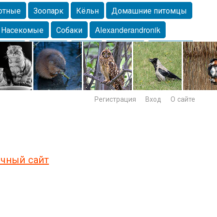
отные
Зоопарк
Кёльн
Домашние питомцы
Насекомые
Собаки
Alexanderandronik
Морда
Собачка
Осень
Портрет
Домашние
Lebert
Дикие птицы
Утка
Самара
Лебеди
Регистрация
Вход
О сайте
чный сайт