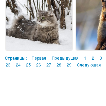
Первая
Предыдущая
1
2
3
Страницы:
23
24
25
26
27
28
29
Следующая