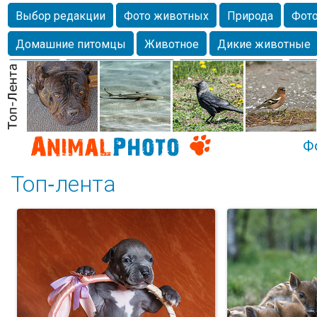
Выбор редакции
Фото животных
Природа
Фото
Домашние питомцы
Животное
Дикие животные
Собаки
Alexanderandronik
Млекопитающие
Кра
Морда
Собачка
Осень
Портрет
Домашние л
Насекомое
Коты
Lebert
Дикие птицы
Утка
Ф
Топ-лента