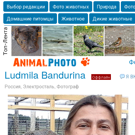
Выбор редакции
Фото животных
Природа
Фото
Домашние питомцы
Животное
Дикие животные
Собаки
Alexanderandronik
Млекопитающие
Кра
Морда
Собачка
Осень
Портрет
Домашние л
Насекомое
Коты
Lebert
Дикие птицы
Утка
Ф
Ludmila Bandurina
Я ВК
Оффлайн
Россия, Электросталь, Фотограф