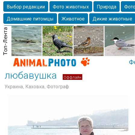
Выбор редакции
Фото животных
Природа
Фото
Домашние питомцы
Животное
Дикие животные
Собаки
Alexanderandronik
Млекопитающие
Кра
Морда
Собачка
Осень
Портрет
Домашние л
Насекомое
Коты
Lebert
Дикие птицы
Утка
Ф
любавушка
Оффлайн
Украина, Каховка, Фотограф