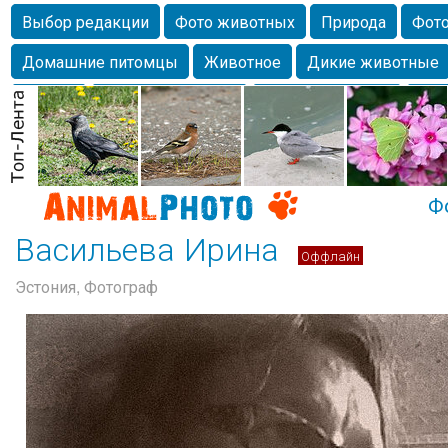
Выбор редакции
Фото животных
Природа
Фото
Домашние питомцы
Животное
Дикие животные
Собаки
Alexanderandronik
Млекопитающие
Кра
Морда
Собачка
Осень
Портрет
Домашние л
Насекомое
Коты
Lebert
Дикие птицы
Утка
Ф
Васильева Ирина
Оффлайн
Эстония, Фотограф