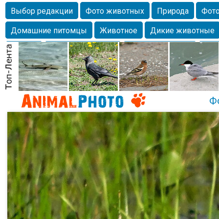
Выбор редакции
Фото животных
Природа
Фото
Домашние питомцы
Животное
Дикие животные
Собаки
Alexanderandronik
Млекопитающие
Кра
Морда
Собачка
Осень
Портрет
Домашние л
Насекомое
Коты
Lebert
Дикие птицы
Утка
Ф