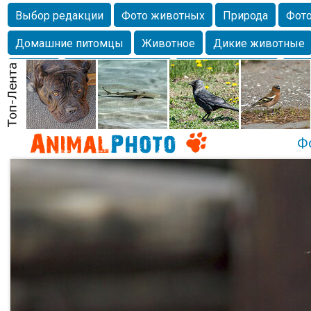
Выбор редакции
Фото животных
Природа
Фото
Домашние питомцы
Животное
Дикие животные
Собаки
Alexanderandronik
Млекопитающие
Кра
Морда
Собачка
Осень
Портрет
Домашние л
Насекомое
Коты
Lebert
Дикие птицы
Утка
Ф