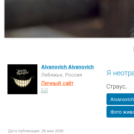
Aivanovich Aivanovich
Я неотр
Лебяжье, Россия
Личный сайт
Страус.
Aivanovich
Фото жив
Дата публикации: 28 мая 2026