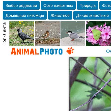
Выбор редакции
Фото животных
Природа
Фото
Домашние питомцы
Животное
Дикие животные
Собаки
Alexanderandronik
Млекопитающие
Кра
Морда
Собачка
Осень
Портрет
Домашние л
Насекомое
Коты
Lebert
Дикие птицы
Утка
Ф