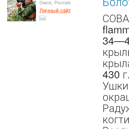
Боло
Омск, Россия
Личный сайт
СОВА
flam
34—4
крыл
крыл
430 г
Ушки
окра
Раду
когти