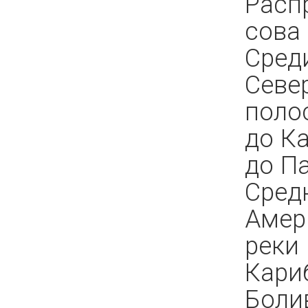
Расп
сова 
Сред
Севе
поло
до К
до П
Сред
Амер
реки
Кари
Болив