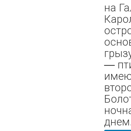
на Г
Каро
остро
осно
грыз
— пт
имею
втор
Боло
ночна
днем.