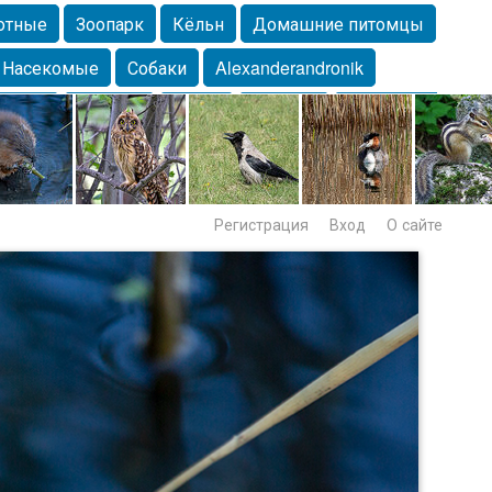
отные
Зоопарк
Кёльн
Домашние питомцы
Насекомые
Собаки
Alexanderandronik
Морда
Собачка
Осень
Портрет
Домашние
Lebert
Дикие птицы
Утка
Самара
Лебеди
Регистрация
Вход
О сайте