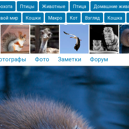
охота
Птицы
Животные
Птица
Домашние жив
вой мир
Кошки
Макро
Кот
Взгляд
Кошка
Крым
Весна
Москва
Парк
Белка
Зима
Чайка
Лес
Утки
Николаев
Насекомое
Коты
отографы
Фото
Заметки
Форум