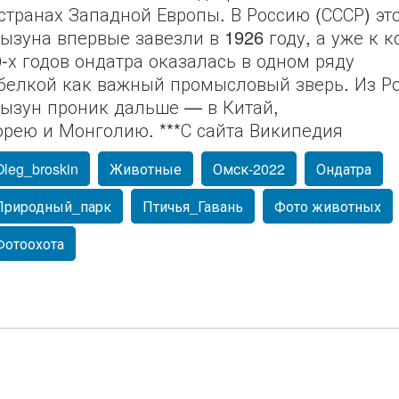
 странах Западной Европы. В Россию (СССР) эт
рызуна впервые завезли в 1926 году, а уже к к
0-х годов ондатра оказалась в одном ряду
 белкой как важный промысловый зверь. Из Р
рызун проник дальше — в Китай,
орею и Монголию. ***С сайта Википедия
Oleg_broskin
Животные
Омск-2022
Ондатра
Природный_парк
Птичья_Гавань
Фото животных
Фотоохота