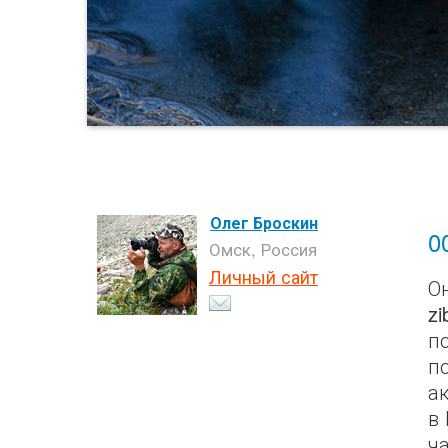
Олег Броскин
0
Омск, Россия
Личный сайт
Он
z
п
п
а
в
ч