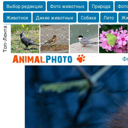
Выбор редакции
Фото животных
Природа
Фото
Животное
Дикие животные
Собака
Лето
Жи
Млекопитающие
Красота
Фото
Озеро
Глаза
любимцы
Волгоград
Лебедь
Город
Бабочка
Спаниель
Ф