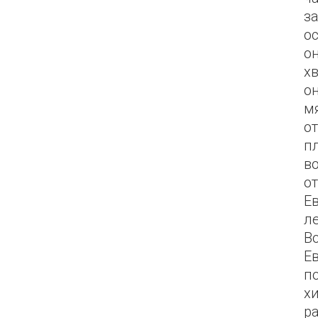
з
ос
о
х
о
м
о
п
в
о
Е
л
В
Е
по
х
р