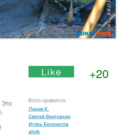
+20
Фото нравится:
 Это
Лидия К.
,
Сергей Винтовкин
Игорь Белоногов
ё
alivik