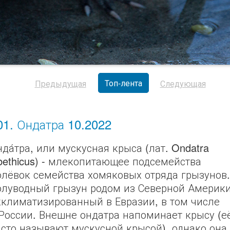
Топ-лента
Предыдущая
Следующая
01. Ондатра 10.2022
да́тра, или мускусная крыса (лат. Ondatra
ibethicus) - млекопитающее подсемейства
олёвок семейства хомяковых отряда грызунов.
олуводный грызун родом из Северной Америки
кклиматизированный в Евразии, в том числе
 России. Внешне ондатра напоминает крысу (е
асто называют мускусной крысой), однако она