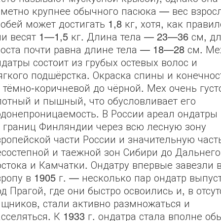
аметно крупнее обычного пасюка — вес взрос
обей может достигать 1,8 кг, хотя, как правил
ни весят 1—1,5 кг. Длина тела — 23—36 см, д
воста почти равна длине тела — 18—28 см. Ме
ндатры состоит из грубых остевых волос и
ягкого подшёрстка. Окраска спины и конечнос
т тёмно-коричневой до чёрной. Мех очень густ
лотный и пышный, что обусловливает его
одонепроницаемость. В России ареал ондатры
т границ Финляндии через всю лесную зону
вропейской части России и значительную част
есостепной и таежной зон Сибири до Дальнего
остока и Камчатки. Ондатру впервые завезли 
вропу в 1905 г. — несколько пар ондатр выпус
д Прагой, где они быстро освоились и, в отсу
ищников, стали активно размножаться и
асселяться. К 1933 г. ондатра стала вполне об