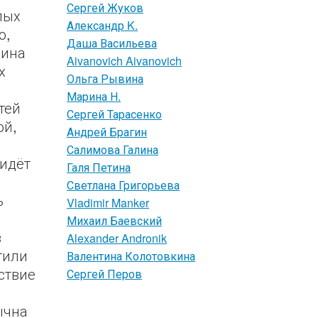
Сергей Жуков
лых
Александр K.
о,
Даша Васильева
лина
Aivanovich Aivanovich
х
Ольга Рывина
Марина Н.
тей
Сергей Тарасенко
ой,
Андрей Брагин
Салимова Галина
 идёт
Галя Петина
Светлана Григорьева
ь
Vladimir Manker
Михаил Баевский
в
Alexander Andronik
тили
Валентина Колотовкина
тствие
Сергей Перов
ычна