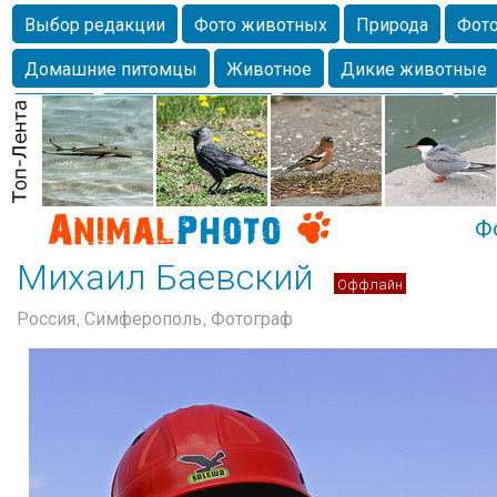
Выбор редакции
Фото животных
Природа
Фото
Домашние питомцы
Животное
Дикие животные
Собаки
Alexanderandronik
Млекопитающие
Кра
Морда
Собачка
Осень
Портрет
Домашние л
Насекомое
Коты
Lebert
Дикие птицы
Утка
Ф
Михаил Баевский
Оффлайн
Россия, Симферополь, Фотограф