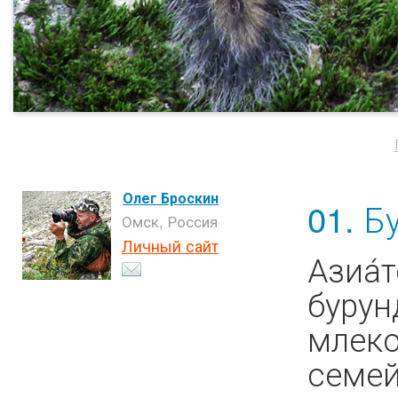
Олег Броскин
01. Б
Омск, Россия
Личный сайт
Азиа́
бурунд
млеко
семей