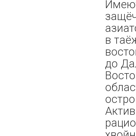
Имеют
защёч
азиат
в таё
восто
до Да
Восто
облас
остро
Актив
рацио
хвойн