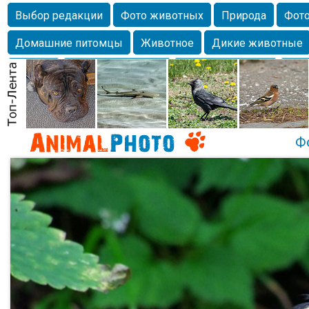
Выбор редакции
Фото животных
Природа
Фото
Домашние питомцы
Животное
Дикие животные
Собаки
Alexanderandronik
Млекопитающие
Кра
Морда
Собачка
Осень
Портрет
Домашние л
Насекомое
Коты
Lebert
Дикие птицы
Утка
Ф