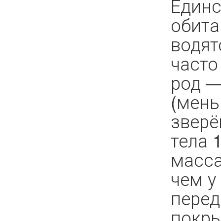
Единс
обита
водят
часто
род —
(мень
зверё
тела 
масса
чем у
перед
покры