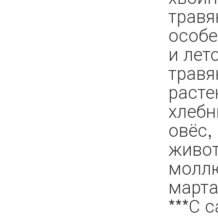
травя
особе
и лет
травя
расте
хлебн
овёс,
живот
моллю
марта
***С 