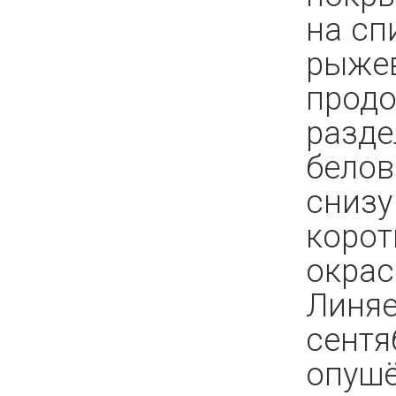
на сп
рыжев
продо
разде
белов
снизу
корот
окрас
Линяе
сентя
опушё