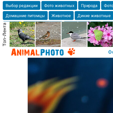
Выбор редакции
Фото животных
Природа
Фото
Домашние питомцы
Животное
Дикие животные
Собаки
Alexanderandronik
Млекопитающие
Кра
Морда
Собачка
Осень
Портрет
Домашние л
Насекомое
Коты
Lebert
Дикие птицы
Утка
Ф