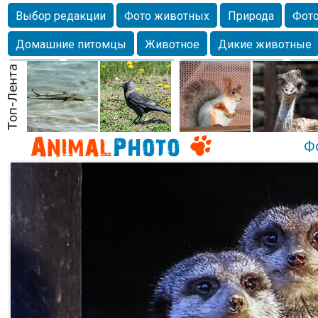
Выбор редакции
Фото животных
Природа
Фото
Домашние питомцы
Животное
Дикие животные
Собаки
Alexanderandronik
Млекопитающие
Кра
Морда
Собачка
Осень
Портрет
Домашние л
Насекомое
Коты
Lebert
Дикие птицы
Утка
Ф