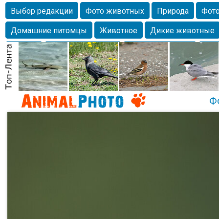
Выбор редакции
Фото животных
Природа
Фото
Домашние питомцы
Животное
Дикие животные
Собаки
Alexanderandronik
Млекопитающие
Кра
Морда
Собачка
Осень
Портрет
Домашние л
Насекомое
Коты
Lebert
Дикие птицы
Утка
Ф