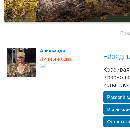
Пре
Александр
Нарядн
Личный сайт
Красивая
Краснода
испански
Passer his
Испанский
Фотоохота