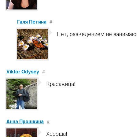
Галя Петина
#
Нет, разведением не занимаю
Viktor Odysey
#
Красавица!
Анна Прошкина
#
Хороша!