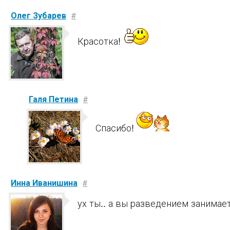
Олег Зубарев
#
Красотка!
Галя Петина
#
Спасибо!
Инна Иванишина
#
ух ты.. а вы разведением занимае