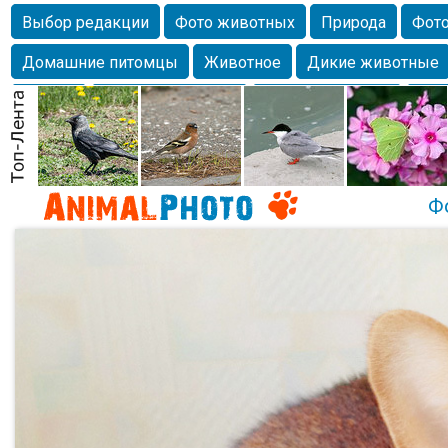
Выбор редакции
Фото животных
Природа
Фото
Домашние питомцы
Животное
Дикие животные
Собаки
Alexanderandronik
Млекопитающие
Кра
Морда
Собачка
Осень
Портрет
Домашние л
Насекомое
Коты
Lebert
Дикие птицы
Утка
Ф