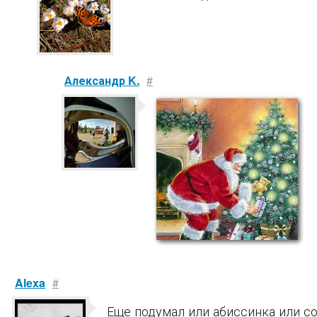
Александр K.
#
Alexa
#
Еще подумал или абиссинка или с