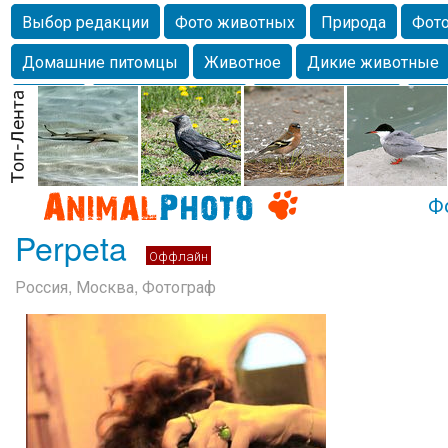
Выбор редакции
Фото животных
Природа
Фото
Домашние питомцы
Животное
Дикие животные
Собаки
Alexanderandronik
Млекопитающие
Кра
Морда
Собачка
Осень
Портрет
Домашние л
Насекомое
Коты
Lebert
Дикие птицы
Утка
Ф
Perpeta
Оффлайн
Россия, Москва, Фотограф