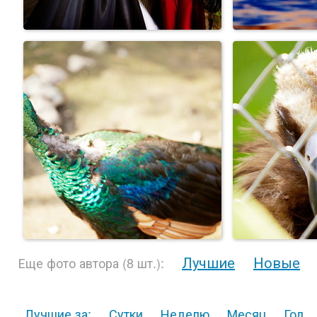
Лучшие
Новые
Еще фото автора (8 шт.):
Лучшие за:
Сутки
Неделю
Месяц
Год