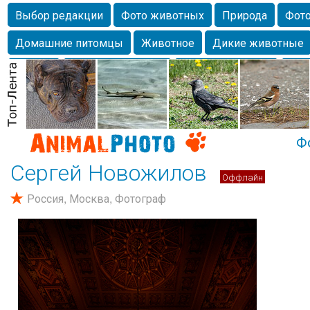
Выбор редакции
Фото животных
Природа
Фото
Домашние питомцы
Животное
Дикие животные
Собаки
Alexanderandronik
Млекопитающие
Кра
Морда
Собачка
Осень
Портрет
Домашние л
Насекомое
Коты
Lebert
Дикие птицы
Утка
Ф
Сергей Новожилов
Оффлайн
Россия, Москва, Фотограф