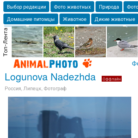
Выбор редакции
Фото животных
Природа
Фото
Домашние питомцы
Животное
Дикие животные
Собаки
Alexanderandronik
Млекопитающие
Кра
Морда
Собачка
Осень
Портрет
Домашние л
Насекомое
Коты
Lebert
Дикие птицы
Утка
Ф
Logunova Nadezhda
Оффлайн
Россия, Липецк, Фотограф