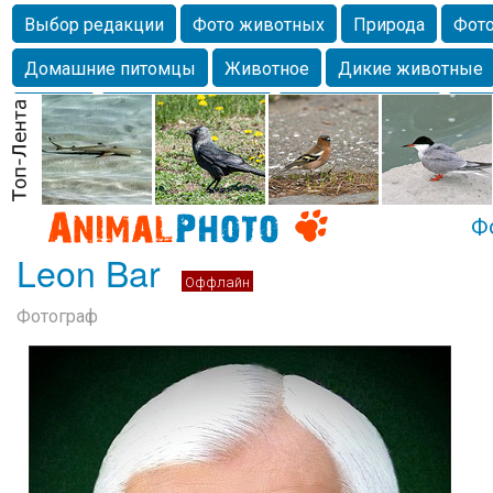
Выбор редакции
Фото животных
Природа
Фото
Домашние питомцы
Животное
Дикие животные
Собаки
Alexanderandronik
Млекопитающие
Кра
Морда
Собачка
Осень
Портрет
Домашние л
Насекомое
Коты
Lebert
Дикие птицы
Утка
Ф
Leon Bar
Оффлайн
Фотограф