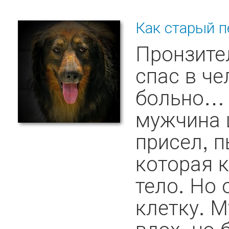
Как старый пё
Пронзител
спас в че
больно…
мужчина 
присел, п
которая 
тело. Но 
клетку. 
вдох, но б