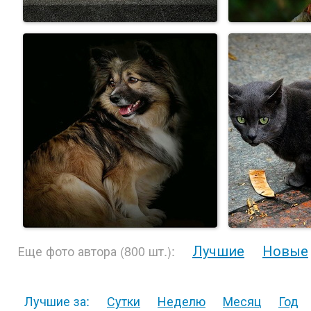
Лучшие
Новые
Еще фото автора (800 шт.):
Лучшие за:
Сутки
Неделю
Месяц
Год