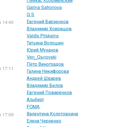
Пинкас Коломенский
Galina Safronova
G S
Евгений Барзенков
в 14:40
Владимир Ховрашов
Valdis Pilskalns
Татьяна Волошин
Юрий Муханов
Ven_Gъnovski
Пётр Виноградов
в 17:11
Галина Никифорова
Андрей Шварев
Владимир Белов
Евгений Поварёнков
Альберт
FOMA
Валентина Колотовкина
в 17:09
Елена Черненко