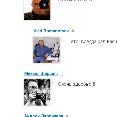
Vlad Romanntsov
#
Петр, всегда рад Вас 
Михаил Шаршин
#
Очень здорово!!!
Андрей Дворников
#