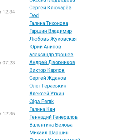
Сергей Ключарёв
в 12:34
Ded
Галина Тихонова
Гаршин Владимир
Любовь Жуковская
Юрий Анипов
александр трошев
Андрей Дворников
в 07:23
Виктор Карпов
Сергей Жданов
Олег Гераськин
Алексей Уткин
Olga Fertik
Галина Кан
в 12:35
Геннадий Генералов
Валентина Белова
Михаил Шаршин