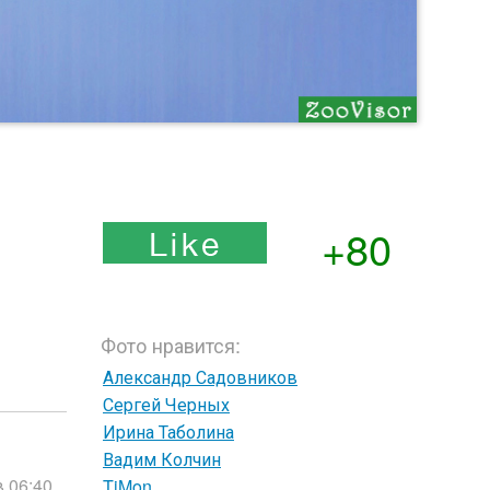
+80
Фото нравится:
Александр Садовников
Сергей Черных
Ирина Таболина
Вадим Колчин
в 06:40
TiMon