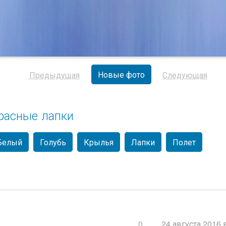
Новые фото
Предыдущая
Следующая
расные лапки
Белый
Голубь
Крылья
Лапки
Полет
24 августа 2016 
0