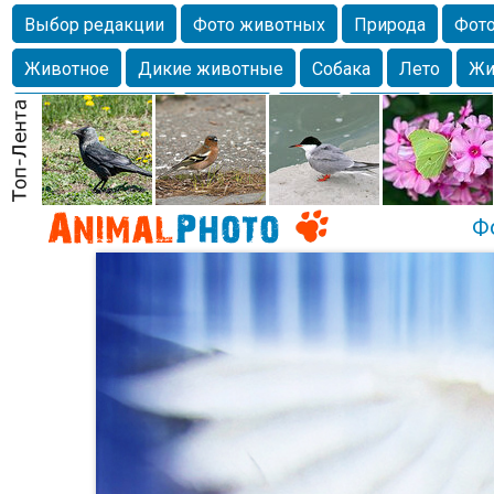
Выбор редакции
Фото животных
Природа
Фото
Животное
Дикие животные
Собака
Лето
Жи
Млекопитающие
Красота
Фото
Озеро
Глаза
любимцы
Волгоград
Лебедь
Город
Бабочка
Спаниель
Ф