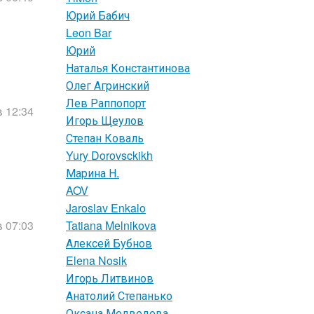
Юрий Бабич
Leon Bar
Юрий
Наталья Константинова
Олег Агринский
Лев Раппопорт
в 12:34
Игорь Щеулов
Степан Коваль
Yury Dorovsckikh
Марина Н.
AOV
Jaroslav Enkalo
в 07:03
Tatiana Melnikova
Алексей Бубнов
Elena Nosik
Игорь Литвинов
Анатолий Степанько
Оксана Медведева