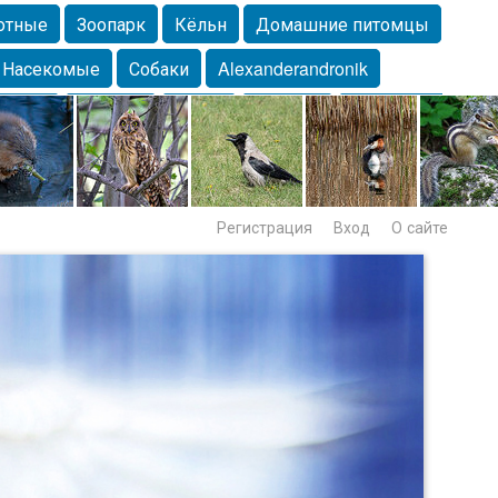
отные
Зоопарк
Кёльн
Домашние питомцы
Насекомые
Собаки
Alexanderandronik
Морда
Собачка
Осень
Портрет
Домашние
Lebert
Дикие птицы
Утка
Самара
Лебеди
Регистрация
Вход
О сайте