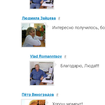
Людмила Зайцева
#
Интересно получилось, б
Vlad Romanntsov
#
Благодарю, Люда!!!
Пётр Виноградов
#
Хорош момент!