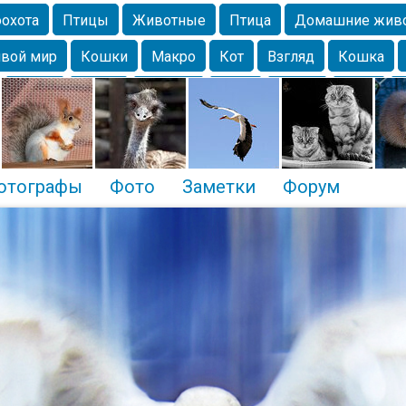
охота
Птицы
Животные
Птица
Домашние жив
вой мир
Кошки
Макро
Кот
Взгляд
Кошка
Крым
Весна
Москва
Парк
Белка
Зима
Чайка
Лес
Утки
Николаев
Насекомое
Коты
отографы
Фото
Заметки
Форум