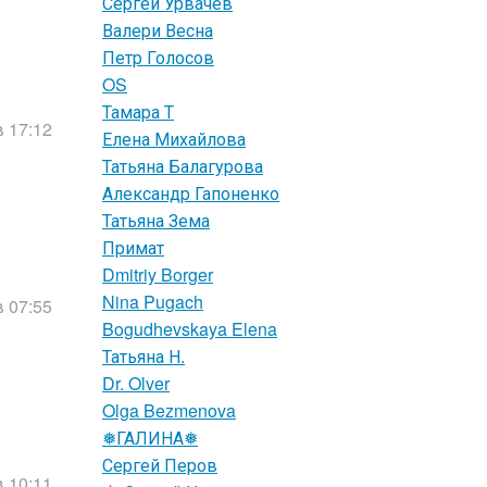
Сергей Урвачев
Валери Весна
Петр Голосов
OS
Тамара Т
в 17:12
Елена Михайлова
Татьяна Балагурова
Александр Гапоненко
Татьяна Зема
Примат
Dmitriy Borger
Nina Pugach
в 07:55
Bogudhevskaya Elena
Татьяна Н.
Dr. Olver
Olga Bezmenova
❅ГАЛИНА❅
Сергей Перов
в 10:11