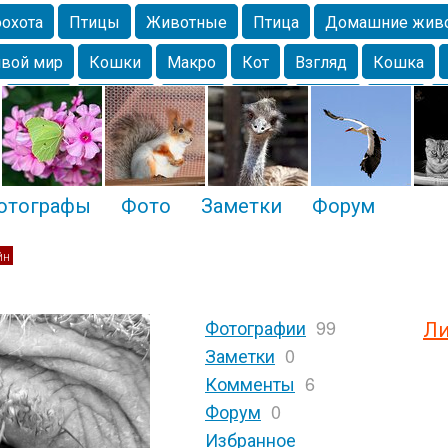
охота
Птицы
Животные
Птица
Домашние жив
вой мир
Кошки
Макро
Кот
Взгляд
Кошка
Крым
Москва
Весна
Парк
Белка
Зима
Чайка
Лес
Утки
Николаев
Насекомое
Коты
отографы
Фото
Заметки
Форум
йн
Фотографии
99
Ли
Заметки
0
Комменты
6
Форум
0
Избранное