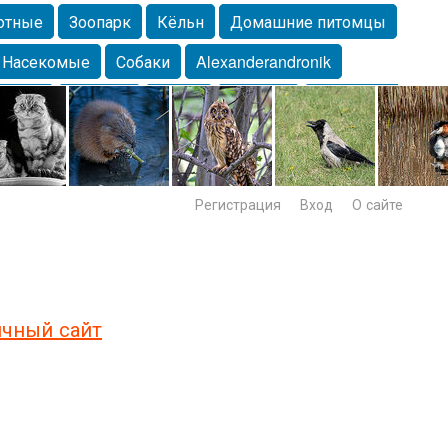
отные
Зоопарк
Кёльн
Домашние питомцы
Насекомые
Собаки
Alexanderandronik
Морда
Собачка
Осень
Портрет
Домашние
Lebert
Дикие птицы
Утка
Самара
Лебеди
Регистрация
Вход
О сайте
чный сайт