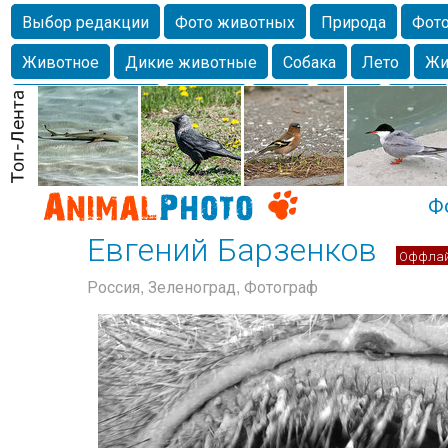
Выбор редакции
Фото животных
Природа
Фото
Животное
Дикие животные
Собака
Лето
Жи
Млекопитающие
Красота
Фото
Озеро
Глаза
любимцы
Волгоград
Лебедь
Город
Бабочка
Спаниель
Ф
Евгений Барзенков
Оффла
Россия, Зеленоград, Фотограф