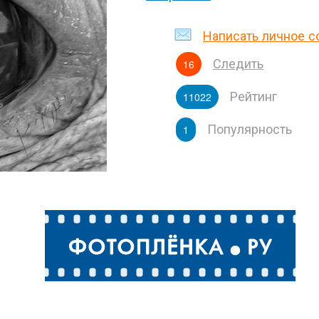
Написать личное 
Следить
16
Рейтинг
11022
Популярность
1