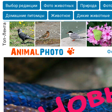
Выбор редакции
Фото животных
Природа
Фото
Домашние питомцы
Животное
Дикие животные
Собаки
Alexanderandronik
Млекопитающие
Кра
Морда
Собачка
Осень
Портрет
Домашние л
Насекомое
Коты
Lebert
Дикие птицы
Утка
Ф