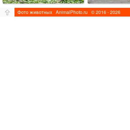
Фото животных AnimalPhoto.ru © 2016 - 2026