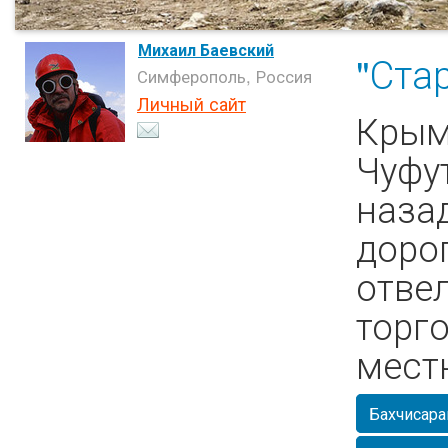
Михаил Баевский
"Ста
Симферополь, Россия
Личный сайт
Крым
Чуфут
наза
доро
отвел
торг
мест
Бахчисара