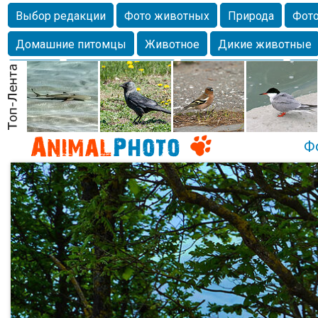
Выбор редакции
Фото животных
Природа
Фото
Домашние питомцы
Животное
Дикие животные
Собаки
Alexanderandronik
Млекопитающие
Кра
Морда
Собачка
Осень
Портрет
Домашние л
Насекомое
Коты
Lebert
Дикие птицы
Утка
Ф