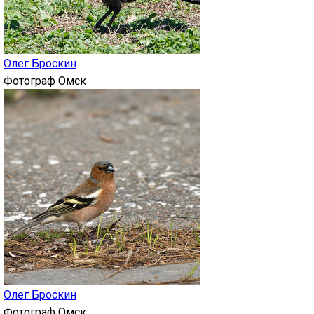
Олег Броскин
Фотограф
Омск
Олег Броскин
Фотограф
Омск