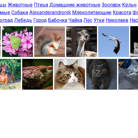
ицы
Животные
Птица
Домашние животные
Зоопарк
Кёльн
омые
Собаки
Alexanderandronik
Млекопитающие
Красота
Ф
оград
Лебедь
Город
Бабочка
Чайка
Лес
Утки
Николаев
На