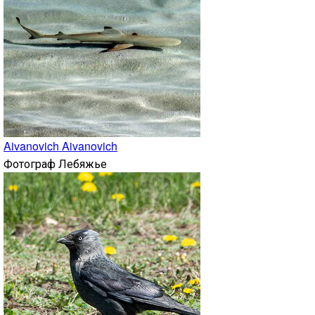
Aivanovich Aivanovich
Фотограф
Лебяжье