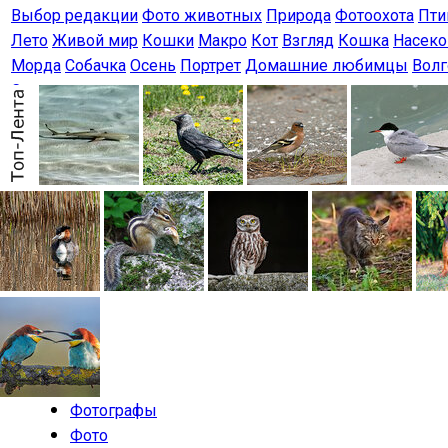
Выбор редакции
Фото животных
Природа
Фотоохота
Пт
Лето
Живой мир
Кошки
Макро
Кот
Взгляд
Кошка
Насек
Морда
Собачка
Осень
Портрет
Домашние любимцы
Волг
Спаниель
Фотографы
Фото