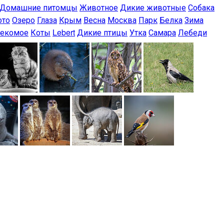
Домашние питомцы
Животное
Дикие животные
Собака
ото
Озеро
Глаза
Крым
Весна
Москва
Парк
Белка
Зима
секомое
Коты
Lebert
Дикие птицы
Утка
Самара
Лебеди