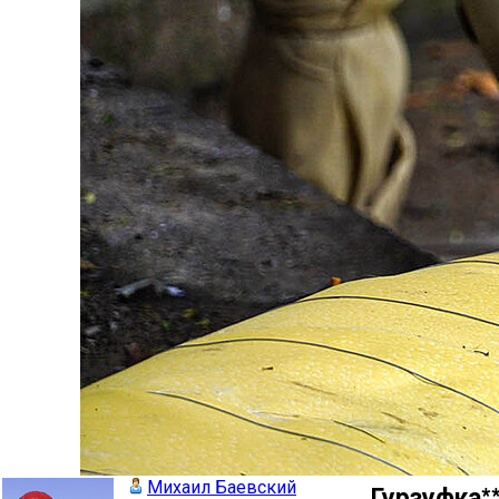
Михаил Баевский
Гурзуфка**