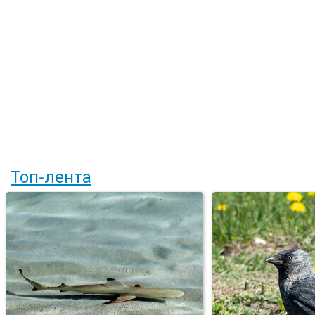
Топ-лента