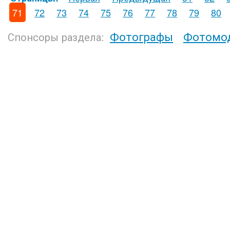
71
72
73
74
75
76
77
78
79
80
Фотографы
Фотомо
Спонсоры раздела: