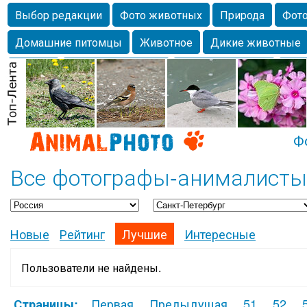
Выбор редакции
Фото животных
Природа
Фото
Домашние питомцы
Животное
Дикие животные
Собаки
Alexanderandronik
Млекопитающие
Кра
Морда
Собачка
Осень
Портрет
Домашние л
Насекомое
Коты
Lebert
Дикие птицы
Утка
Ф
Все фотографы-анималисты 
Новые
Рейтинг
Лучшие
Интересные
Пользователи не найдены.
Первая
Предыдущая
51
52
Страницы: