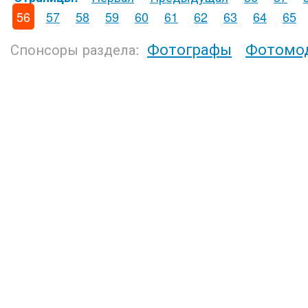
56
57
58
59
60
61
62
63
64
65
Фотографы
Фотомо
Спонсоры раздела: