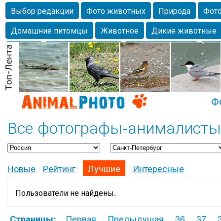
Выбор редакции
Фото животных
Природа
Фото
Домашние питомцы
Животное
Дикие животные
Собаки
Alexanderandronik
Млекопитающие
Кра
Морда
Собачка
Осень
Портрет
Домашние л
Насекомое
Коты
Lebert
Дикие птицы
Утка
Ф
Все фотографы-анималисты 
Новые
Рейтинг
Лучшие
Интересные
Пользователи не найдены.
Первая
Предыдущая
36
37
Страницы: