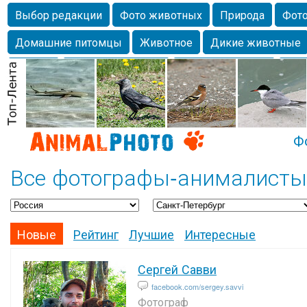
Выбор редакции
Фото животных
Природа
Фото
Домашние питомцы
Животное
Дикие животные
Собаки
Alexanderandronik
Млекопитающие
Кра
Морда
Собачка
Осень
Портрет
Домашние л
Насекомое
Коты
Lebert
Дикие птицы
Утка
Ф
Все фотографы-анималисты 
Новые
Рейтинг
Лучшие
Интересные
Сергей Савви
facebook.com/sergey.savvi
Фотограф