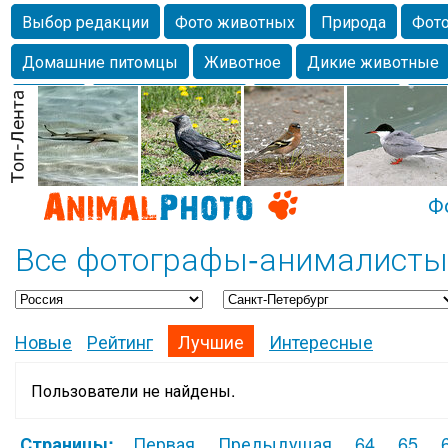
Выбор редакции
Фото животных
Природа
Фото
Домашние питомцы
Животное
Дикие животные
Собаки
Alexanderandronik
Млекопитающие
Кра
Морда
Собачка
Осень
Портрет
Домашние л
Насекомое
Коты
Lebert
Дикие птицы
Утка
Ф
Все фотографы-анималисты 
Новые
Рейтинг
Лучшие
Интересные
Пользователи не найдены.
Первая
Предыдущая
64
65
Страницы: