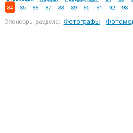
84
85
86
87
88
89
90
91
92
93
Фотографы
Фотомо
Спонсоры раздела: