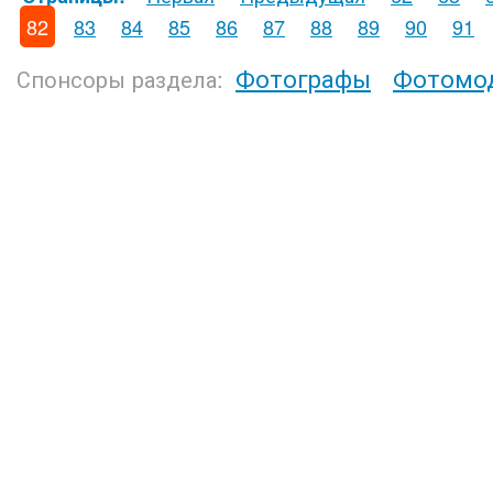
82
83
84
85
86
87
88
89
90
91
Фотографы
Фотомо
Спонсоры раздела: