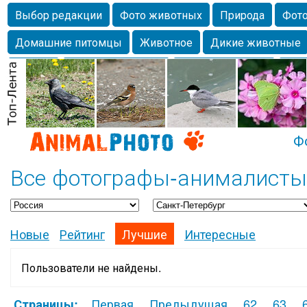
Выбор редакции
Фото животных
Природа
Фото
Домашние питомцы
Животное
Дикие животные
Собаки
Alexanderandronik
Млекопитающие
Кра
Морда
Собачка
Осень
Портрет
Домашние л
Насекомое
Коты
Lebert
Дикие птицы
Утка
Ф
Все фотографы-анималисты 
Новые
Рейтинг
Лучшие
Интересные
Пользователи не найдены.
Первая
Предыдущая
62
63
Страницы: