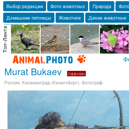
Выбор редакции
Фото животных
Природа
Фото
Домашние питомцы
Животное
Дикие животные
Собаки
Alexanderandronik
Млекопитающие
Кра
Морда
Собачка
Осень
Портрет
Домашние л
Насекомое
Коты
Lebert
Дикие птицы
Утка
Ф
Murat Bukaev
Оффлайн
Россия, Калининград (Кенигсберг), Фотограф