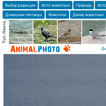
Выбор редакции
Фото животных
Природа
Фото
Домашние питомцы
Животное
Дикие животные
Собаки
Alexanderandronik
Млекопитающие
Кра
Морда
Собачка
Осень
Портрет
Домашние л
Насекомое
Коты
Lebert
Дикие птицы
Утка
Ф