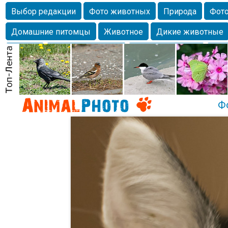
Выбор редакции
Фото животных
Природа
Фото
Домашние питомцы
Животное
Дикие животные
Собаки
Alexanderandronik
Млекопитающие
Кра
Морда
Собачка
Осень
Портрет
Домашние л
Насекомое
Коты
Lebert
Дикие птицы
Утка
Ф