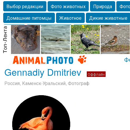
Выбор редакции
Фото животных
Природа
Фото
Домашние питомцы
Животное
Дикие животные
Собаки
Alexanderandronik
Млекопитающие
Кра
Морда
Собачка
Осень
Портрет
Домашние л
Насекомое
Коты
Lebert
Дикие птицы
Утка
Ф
Gennadiy Dmitriev
Оффлайн
Россия, Каменск-Уральский, Фотограф