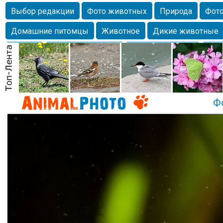
Выбор редакции
Фото животных
Природа
Фото
Домашние питомцы
Животное
Дикие животные
Собаки
Alexanderandronik
Млекопитающие
Кра
Морда
Собачка
Осень
Портрет
Домашние л
Насекомое
Коты
Lebert
Дикие птицы
Утка
Ф