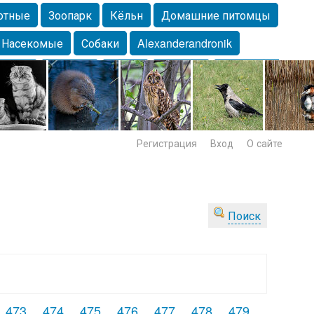
отные
Зоопарк
Кёльн
Домашние питомцы
Насекомые
Собаки
Alexanderandronik
Морда
Собачка
Осень
Портрет
Домашние
Lebert
Дикие птицы
Утка
Самара
Лебеди
Регистрация
Вход
О сайте
Поиск
473
474
475
476
477
478
479