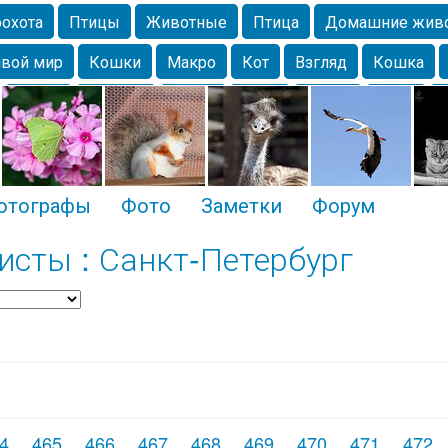
охота
Птицы
Животные
Птица
Домашние жив
вой мир
Кошки
Макро
Кот
Взгляд
Кошка
Крым
Москва
Весна
Парк
Белка
Зима
Чайка
Лес
Утки
Николаев
Насекомое
Коты
отографы
Фото
Заметки
Форум
сты : Санкт-Петербург
4
465
466
467
468
469
470
471
472