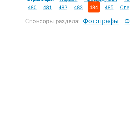
480
481
482
483
484
485
Сле
Фотографы
Ф
Спонсоры раздела: