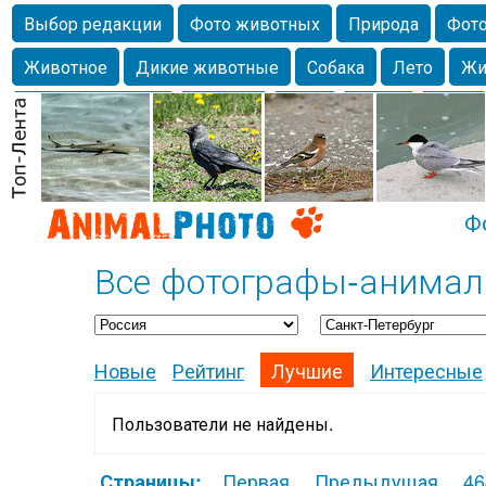
Выбор редакции
Фото животных
Природа
Фото
Животное
Дикие животные
Собака
Лето
Жи
Млекопитающие
Красота
Фото
Озеро
Глаза
любимцы
Волгоград
Лебедь
Город
Бабочка
Спаниель
Ф
Все фотографы-анимали
Новые
Рейтинг
Лучшие
Интересные
Пользователи не найдены.
Первая
Предыдущая
46
Страницы: