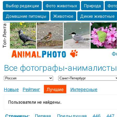
Выбор редакции
Фото животных
Природа
Фото
Домашние питомцы
Животное
Дикие животные
Собаки
Alexanderandronik
Млекопитающие
Кра
Морда
Собачка
Осень
Портрет
Домашние л
Насекомое
Коты
Lebert
Дикие птицы
Утка
Ф
Все фотографы-анималисты 
Новые
Рейтинг
Лучшие
Интересные
Пользователи не найдены.
Первая
Предыдущая
446
447
Страницы: