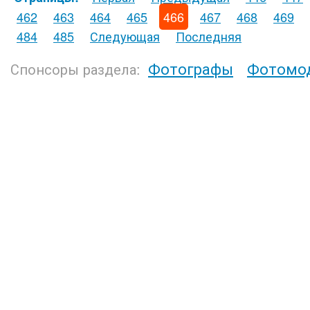
462
463
464
465
466
467
468
469
484
485
Следующая
Последняя
Фотографы
Фотомо
Спонсоры раздела: