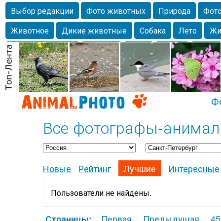
Выбор редакции
Фото животных
Природа
Фото
Животное
Дикие животные
Собака
Лето
Жи
Млекопитающие
Красота
Фото
Озеро
Глаза
любимцы
Волгоград
Лебедь
Город
Бабочка
Спаниель
Ф
Все фотографы-анимали
Новые
Рейтинг
Лучшие
Интересные
Пользователи не найдены.
Первая
Предыдущая
45
Страницы: