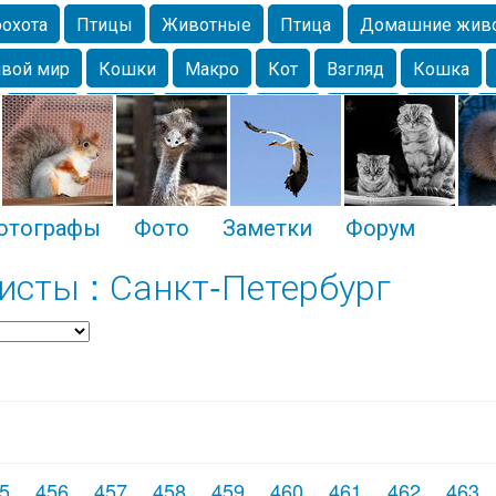
охота
Птицы
Животные
Птица
Домашние жив
вой мир
Кошки
Макро
Кот
Взгляд
Кошка
Крым
Весна
Москва
Парк
Белка
Зима
Чайка
Лес
Утки
Николаев
Насекомое
Коты
отографы
Фото
Заметки
Форум
сты : Санкт-Петербург
5
456
457
458
459
460
461
462
463