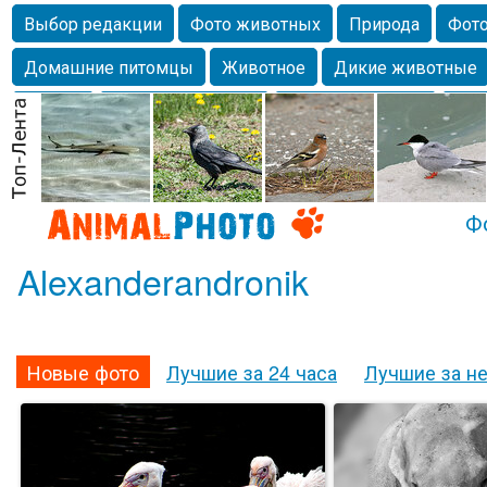
Выбор редакции
Фото животных
Природа
Фото
Домашние питомцы
Животное
Дикие животные
Собаки
Alexanderandronik
Млекопитающие
Кра
Морда
Собачка
Осень
Портрет
Домашние л
Насекомое
Коты
Lebert
Дикие птицы
Утка
Ф
Alexanderandronik
Новые фото
Лучшие за 24 часа
Лучшие за н