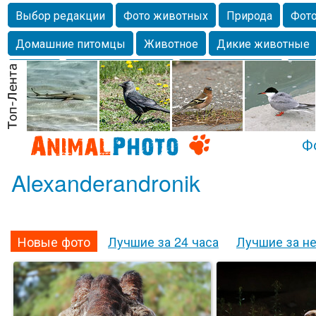
Выбор редакции
Фото животных
Природа
Фото
Домашние питомцы
Животное
Дикие животные
Собаки
Alexanderandronik
Млекопитающие
Кра
Морда
Собачка
Осень
Портрет
Домашние л
Насекомое
Коты
Lebert
Дикие птицы
Утка
Ф
Alexanderandronik
Новые фото
Лучшие за 24 часа
Лучшие за н