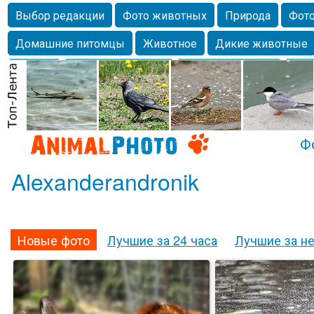
Выбор редакции
Фото животных
Природа
Фото
Домашние питомцы
Животное
Дикие животные
Собаки
Alexanderandronik
Млекопитающие
Кра
Морда
Собачка
Осень
Портрет
Домашние л
Насекомое
Коты
Lebert
Дикие птицы
Утка
Ф
Alexanderandronik
Новые фото
Лучшие за 24 часа
Лучшие за н